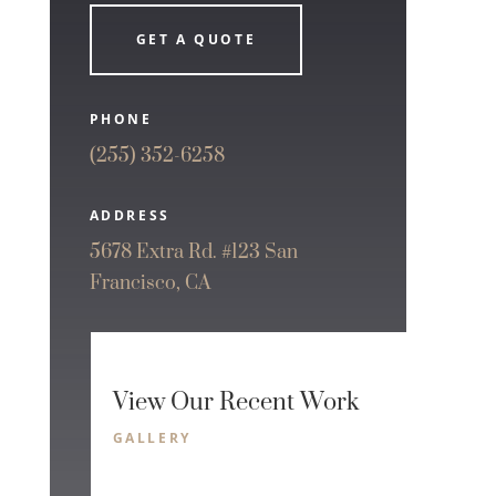
GET A QUOTE
PHONE
(255) 352-6258
ADDRESS
5678 Extra Rd. #123 San
Francisco, CA
View Our Recent Work
GALLERY